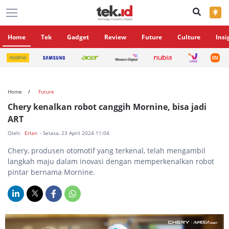
×
Home
Tek
Gadget
Review
Future
Culture
Insi
Home
Future
Chery kenalkan robot canggih Mornine, bisa jadi
ART
Oleh:
Erlan
- Selasa, 23 April 2024 11:04
Chery, produsen otomotif yang terkenal, telah mengambil
langkah maju dalam inovasi dengan memperkenalkan robot
pintar bernama Mornine.