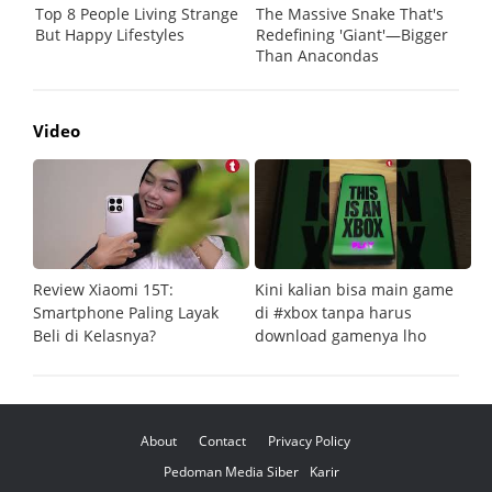
Video
Review Xiaomi 15T:
Kini kalian bisa main game
Pe
Smartphone Paling Layak
di #xbox tanpa harus
fi
Beli di Kelasnya?
download gamenya lho
G
About
Contact
Privacy Policy
Pedoman Media Siber
Karir