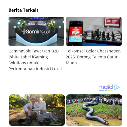
Berita Terkait
GamingSoft Tawarkan B2B
Telkomsel Gelar Chessnation
T
al
White Label iGaming
2025, Dorong Talenta Catur
P
Solutions untuk
Muda
O
Pertumbuhan Industri Lokal