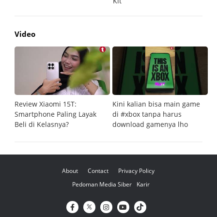
Video
Review Xiaomi 15T:
Kini kalian bisa main game
Pe
Smartphone Paling Layak
di #xbox tanpa harus
fi
Beli di Kelasnya?
download gamenya lho
G
About
Contact
Privacy Policy
Pedoman Media Siber
Karir