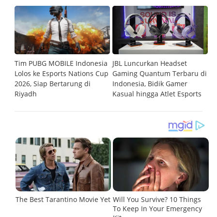
m
Tim PUBG MOBILE Indonesia
JBL Luncurkan Headset
G
Lolos ke Esports Nations Cup
Gaming Quantum Terbaru di
C
2026, Siap Bertarung di
Indonesia, Bidik Gamer
R
Riyadh
Kasual hingga Atlet Esports