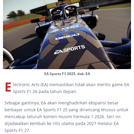
EA Sports F1 2025. dok. EA
E
lectronic Arts (EA) memastikan tidak akan merilis game EA
Sports F1 26 pada tahun depan.
Sebagai gantinya, EA akan menghadirkan ekspansi besar
berbayar untuk EA Sports F1 25 yang dirancang khusus untuk
mencakup seluruh konten musim Formula 1 2026. Seri ini
dijadwalkan kembali ke rilis utama pada 2027 melalui EA
Sports F1 27.