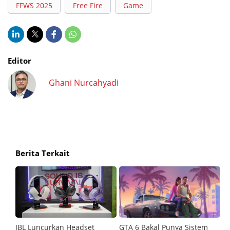
FFWS 2025
Free Fire
Game
Editor
Ghani Nurcahyadi
Berita Terkait
JBL Luncurkan Headset
GTA 6 Bakal Punya Sistem
6